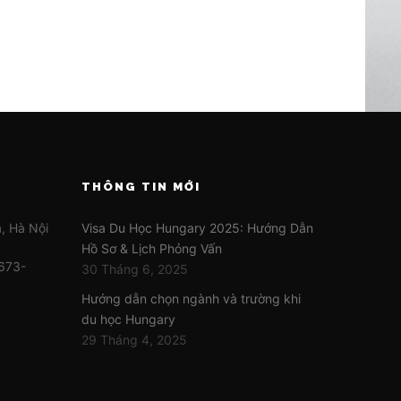
THÔNG TIN MỚI
, Hà Nội
Visa Du Học Hungary 2025: Hướng Dẫn
Hồ Sơ & Lịch Phỏng Vấn
673-
30 Tháng 6, 2025
Hướng dẫn chọn ngành và trường khi
du học Hungary
29 Tháng 4, 2025