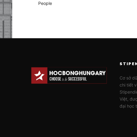
People
STIPE
Cơ sở dữ
chi tiết
Stipend
Việt, đư
đại học 