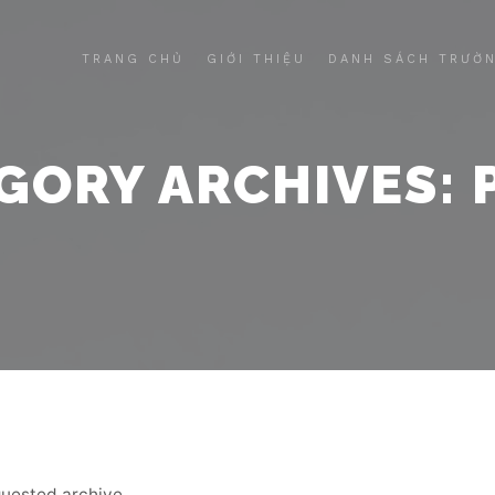
TRANG CHỦ
GIỚI THIỆU
DANH SÁCH TRƯỜ
GORY ARCHIVES:
quested archive.