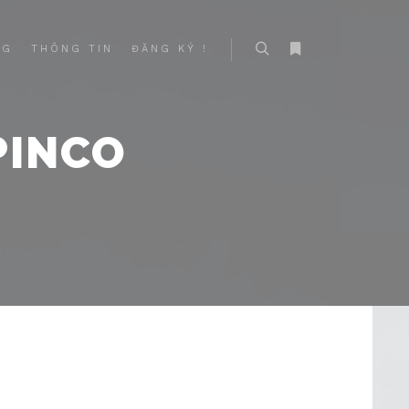
NG
THÔNG TIN
ĐĂNG KÝ !
Search
More info
PINCO