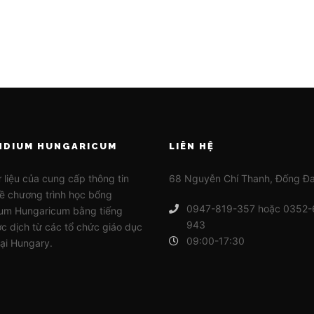
NDIUM HUNGARICUM
LIÊN HỆ
 liệu của cung cấp thông tin
68 Nguyễn Chí Thanh, Đống Đa
 về chương trình học bổng
0947-819-357 hoặc 0352-
ium Hungaricum bằng tiếng
943
ợc dịch từ các tổ chức giáo dục
09:00-17:30
tại Hungary.